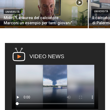
UNIVERSITÀ
UNIVERSITÀ
Midiri “La laurea del calciatore
Il calciat
Marconi un esempio per tanti giovani”
di Palerm
VIDEO NEWS