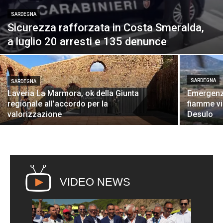
SARDEGNA
Sicurezza rafforzata in Costa Smeralda,
a luglio 20 arresti e 135 denunce
SARDEGNA
SARDEGNA
Laveria La Marmora, ok della Giunta
Emergenza
regionale all’accordo per la
fiamme vic
valorizzazione
Desulo
VIDEO NEWS