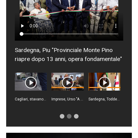
Sardegna, Piu "Provinciale Monte Pino
riapre dopo 13 anni, opera fondamentale"
Cagliari, stavano organizzando assalto a un portavalori carico d'oro. 11 arresti
Imprese, Urso "A Cagliari la ventisettesima casa del Made in Italy"
Sardegna, Todde "Approvata delibera per 1.500 tra medici e infermieri"