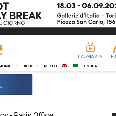
ITALPRESS TV
PO
GIONALI
BLOG
METEO
XINHUA
cy - Paris Office