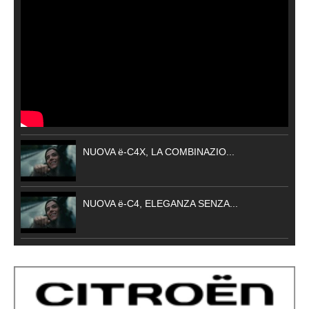
NUOVA ë-C4X, LA COMBINAZIO...
NUOVA ë-C4, ELEGANZA SENZA...