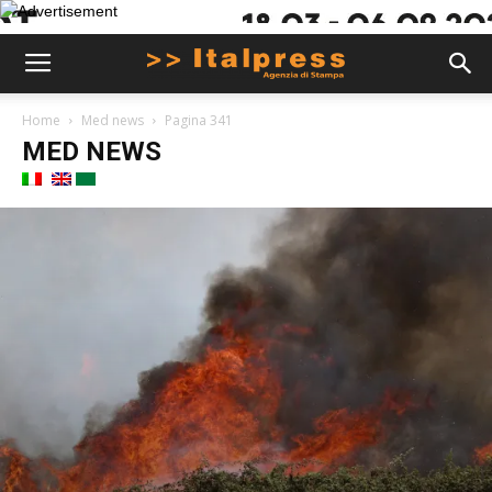
Home
Med news
Pagina 341
MED NEWS