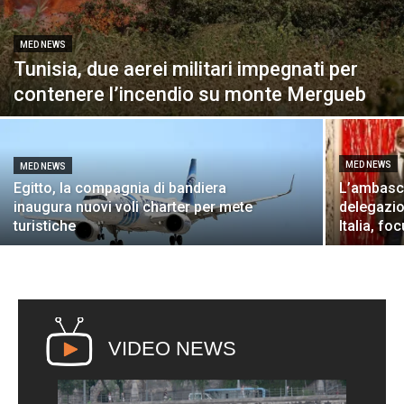
MED NEWS
Tunisia, due aerei militari impegnati per
contenere l’incendio su monte Mergueb
MED NEWS
MED NEWS
Egitto, la compagnia di bandiera
L’ambasci
inaugura nuovi voli charter per mete
delegazio
turistiche
Italia, fo
VIDEO NEWS