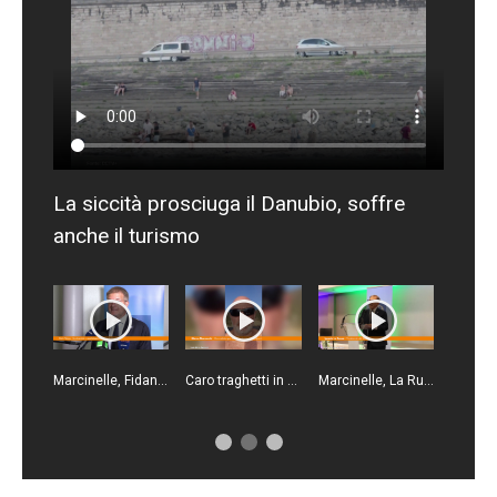
La siccità prosciuga il Danubio, soffre
anche il turismo
Marcinelle, Fidanza "Istituita giornata europea vittime sul lavoro l'8 agosto”
Caro traghetti in Sicilia, Mazzocchi "Basta, bisogna fermare questo scempio"
Marcinelle, La Russa "Sicurezza sul lavoro sia priorità per tutti"