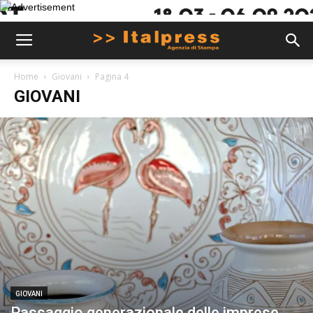
Home
Giovani
Pagina 4
GIOVANI
GIOVANI
Passaggio generazionale delle imprese