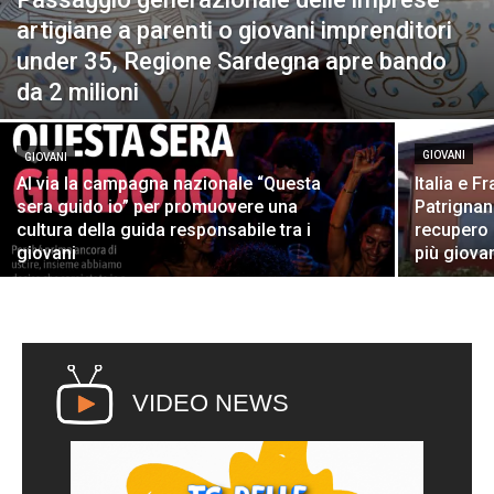
artigiane a parenti o giovani imprenditori
under 35, Regione Sardegna apre bando
da 2 milioni
GIOVANI
GIOVANI
Al via la campagna nazionale “Questa
Italia e 
sera guido io” per promuovere una
Patrignan
cultura della guida responsabile tra i
recupero 
giovani
più giova
VIDEO NEWS