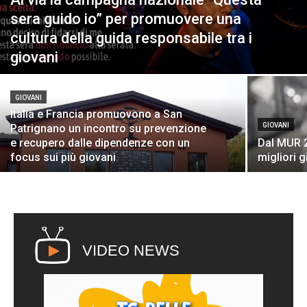
sera guido io” per promuovere una
cultura della guida responsabile tra i
giovani
GIOVANI
Italia e Francia promuovono a San
GIOVANI
Patrignano un incontro su prevenzione
e recupero dalle dipendenze con un
Dal MUR 25
focus sui più giovani
migliori g
VIDEO NEWS