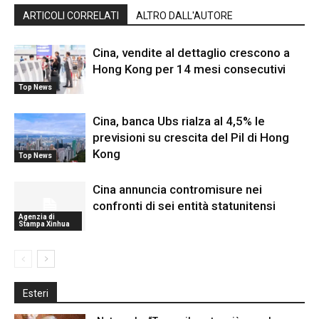
ARTICOLI CORRELATI
ALTRO DALL'AUTORE
Cina, vendite al dettaglio crescono a
Hong Kong per 14 mesi consecutivi
Top News
Cina, banca Ubs rialza al 4,5% le
previsioni su crescita del Pil di Hong
Kong
Top News
Cina annuncia contromisure nei
confronti di sei entità statunitensi
Agenzia di
Stampa Xinhua
Esteri