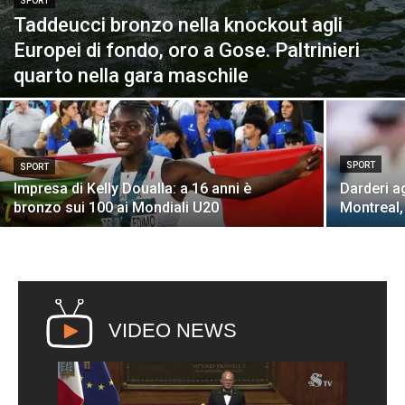
SPORT
Taddeucci bronzo nella knockout agli
Europei di fondo, oro a Gose. Paltrinieri
quarto nella gara maschile
SPORT
SPORT
Impresa di Kelly Doualla: a 16 anni è
Darderi ag
bronzo sui 100 ai Mondiali U20
Montreal,
VIDEO NEWS