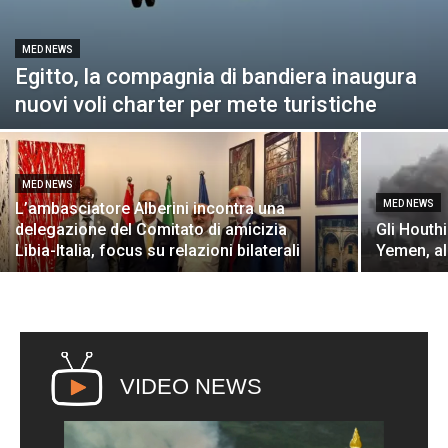
MED NEWS
Egitto, la compagnia di bandiera inaugura
nuovi voli charter per mete turistiche
MED NEWS
MED NEWS
L’ambasciatore Alberini incontra una
delegazione del Comitato di amicizia
Gli Houth
Libia-Italia, focus su relazioni bilaterali
Yemen, a
VIDEO NEWS