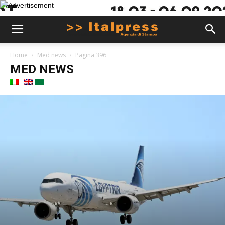
Home
Med news
Pagina 396
MED NEWS