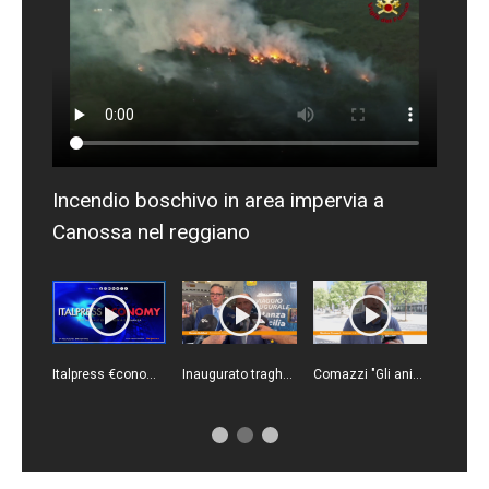
Incendio boschivo in area impervia a
Canossa nel reggiano
Italpress €conomy - Puntata del 7 agosto 2026
Inaugurato traghetto Costanza I di Sicilia, Schifani "Mantenuto impegni presi"
Comazzi "Gli animali non si abbandonano, denunciate chi lo fa"