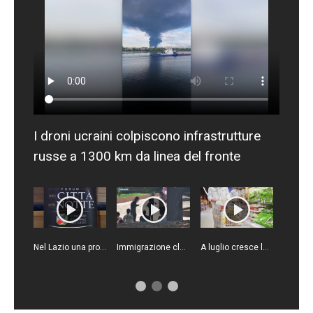
I droni ucraini colpiscono infrastrutture
russe a 1300 km da linea del fronte
Nel Lazio una proposta di legge per rafforzare la sicurezza
Immigrazione clandestina, sgominata rete criminale tra Algeria, Italia e Francia
A luglio cresce la fiducia di consumatori e imprese