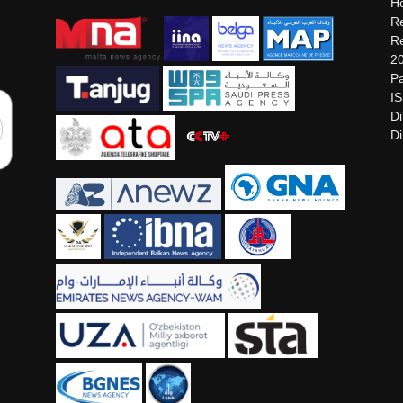
He
Re
Re
2
Pa
I
Di
Di