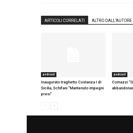
ARTICOLI CORRELATI
ALTRO DALL'AUTORE
podcast
podcast
Inaugurato traghetto Costanza I di
Comazzi “Gli
Sicilia, Schifani “Mantenuto impegni
abbandonano
presi”