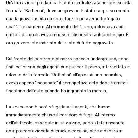
Un’altra azione predatoria è stata neutralizzata nei pressi della
fermata “Barberini”, dove un giovane è stato sorpreso mentre
guadagnava l’uscita da uno store dopo averne trafugato
scaffali e camerini. Al momento del fermo, indossava abiti
griffati, dai quali aveva rimosso i dispositivi antitaccheggio. È
ora gravemente indiziato del reato di furto aggravato.
Sul fronte del contrasto al micro spaccio underground, sono
finiti nel mirino degli agenti due pusher. Il primo, intercettato a
ridosso della fermata “Battistini” all’apice di uno scambio,
aveva appena “incassato” il corrispettivo della dose tramite il
finestrino dell’auto quando ha ingranato la marcia.
La scena non è però sfuggita agli agenti, che hanno
immediatamente chiuso il corridoio di fuga. All’interno
dell’abitacolo, nascoste in un calzino, sono state rinvenute
dosi preconfezionate di crack e cocaina, oltre a danaro in