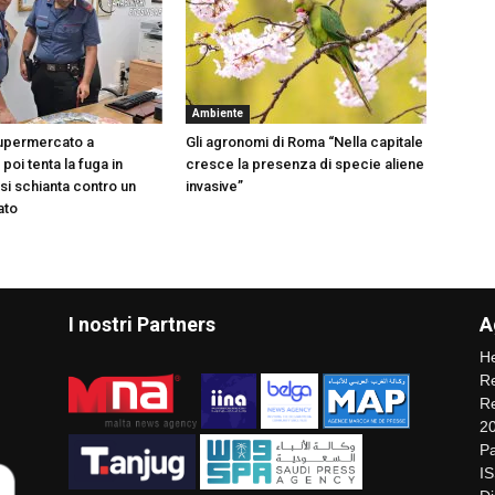
Ambiente
supermercato a
Gli agronomi di Roma “Nella capitale
poi tenta la fuga in
cresce la presenza di specie aliene
i schianta contro un
invasive”
ato
I nostri Partners
A
He
Re
Re
2
Pa
I