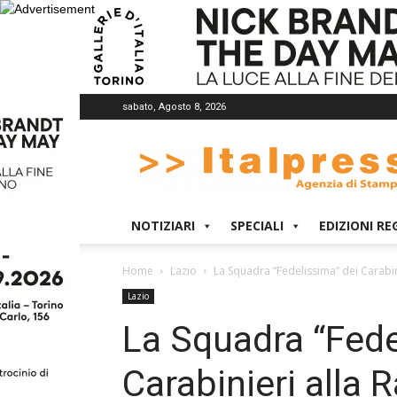
sabato, Agosto 8, 2026
Italpress
NOTIZIARI
SPECIALI
EDIZIONI RE
Home
Lazio
La Squadra “Fedelissima” dei Carabini
Lazio
La Squadra “Fede
Carabinieri alla 