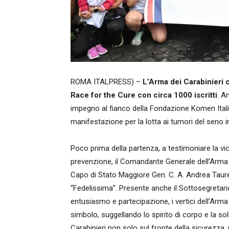
ROMA ITALPRESS) –
L’Arma dei Carabinieri c
Race for the Cure con circa 1000 iscritti
. A
impegno al fianco della Fondazione Komen Italia
manifestazione per la lotta ai tumori del seno i
Poco prima della partenza, a testimoniare la vici
prevenzione, il Comandante Generale dell’Arma d
Capo di Stato Maggiore Gen. C. A. Andrea Taurelli
“Fedelissima”. Presente anche il Sottosegretario
entusiasmo e partecipazione, i vertici dell’Arm
simbolo, suggellando lo spirito di corpo e la so
Carabinieri non solo sul fronte della sicurezza,