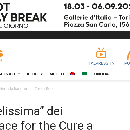
ITALPRESS TV
PO
GIONALI
BLOG
METEO
XINHUA
eri alla Race for the Cure a Roma...
lissima” dei
Race for the Cure a