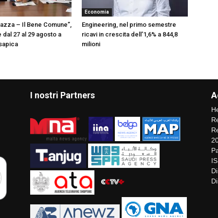
Economia
iazza – Il Bene Comune”,
Engineering, nel primo semestre
 dal 27 al 29 agosto a
ricavi in crescita dell’1,6% a 844,8
sapica
milioni
I nostri Partners
A
He
Re
Re
2
Pa
I
Di
Di