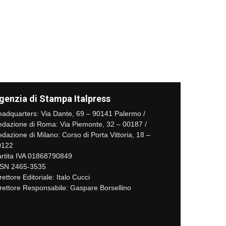
genzia di Stampa Italpress
adquarters: Via Dante, 69 – 90141 Palermo /
dazione di Roma: Via Piemonte, 32 – 00187 /
dazione di Milano: Corso di Porta Vittoria, 18 –
0122
rtita IVA 01868790849
SSN 2465-3535
rettore Editoriale: Italo Cucci
rettore Responsabile: Gaspare Borsellino