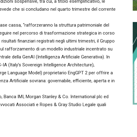
ioni sospensive, tra cui, a titolo esemplificativo, le
revede che si concludano nel quarto trimestre del corrente
base cassa, “rafforzeranno la struttura patrimoniale del
eguire nel percorso di trasformazione strategica in corso
isultati finanziari registrati negli ultimi trimestri, il Gruppo
ul rafforzamento di un modello industriale incentrato su
rale della GenAI (Intelligenza Artificiale Generativa). In
-IA (Italy’s Sovereign Intelligence Architecture),
arge Language Model) proprietario EngGPT 2 per offrire a
za Artificiale sovrana: governabile, efficiente, aperta e in
o, Banca IMI, Morgan Stanley & Co. International plc ed
 Avvocati Associati e Ropes & Gray Studio Legale quali