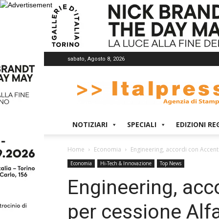
sabato, Agosto 8, 2026
Italpress
NOTIZIARI
SPECIALI
EDIZIONI RE
Home
Economia
Engineering, accordi con Accent
Economia
Hi-Tech & Innovazione
Top News
Engineering, acc
per cessione Alfa