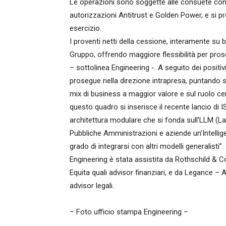
Le operazioni sono soggette alle consuete condiz
autorizzazioni Antitrust e Golden Power, e si p
esercizio.
I proventi netti della cessione, interamente su 
Gruppo, offrendo maggiore flessibilità per pros
– sottolinea Engineering -. A seguito dei positivi r
prosegue nella direzione intrapresa, puntando s
mix di business a maggior valore e sul ruolo cent
questo quadro si inserisce il recente lancio di IS
architettura modulare che si fonda sull’LLM (L
Pubbliche Amministrazioni e aziende un’Intelligen
grado di integrarsi con altri modelli generalisti”.
Engineering è stata assistita da Rothschild & C
Equita quali advisor finanziari, e da Legance –
advisor legali.
– Foto ufficio stampa Engineering –