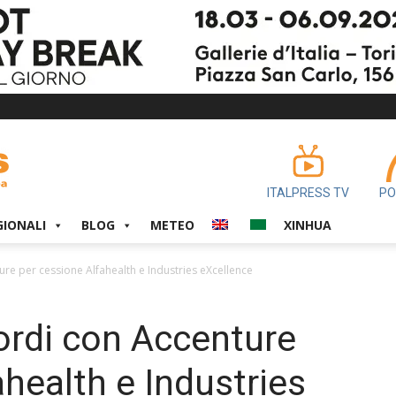
ITALPRESS TV
PO
GIONALI
BLOG
METEO
XINHUA
ure per cessione Alfahealth e Industries eXcellence
ordi con Accenture
health e Industries