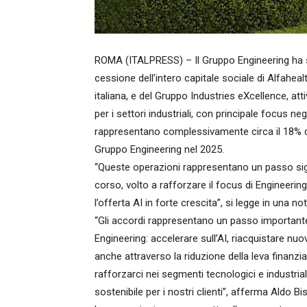
ROMA (ITALPRESS) – Il Gruppo Engineering ha s
cessione dell’intero capitale sociale di Alfaheal
italiana, e del Gruppo Industries eXcellence, atti
per i settori industriali, con principale focus ne
rappresentano complessivamente circa il 18% dei
Gruppo Engineering nel 2025.
“Queste operazioni rappresentano un passo sign
corso, volto a rafforzare il focus di Engineerin
l’offerta AI in forte crescita”, si legge in una not
“Gli accordi rappresentano un passo importante
Engineering: accelerare sull’AI, riacquistare nuov
anche attraverso la riduzione della leva finanziar
rafforzarci nei segmenti tecnologici e industrial
sostenibile per i nostri clienti”, afferma Aldo B