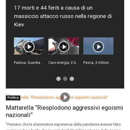
17 morti e 44 feriti a causa di un
massiccio attacco russo nella regione di
Kiev
Padova, Guardia di Finanza sequestra 33 mila litri di carburante di contrabbando
Caro energia, il Governo estende lo sconto sul gasolio
Pesca, 3 milioni per le imprese colpite dal maltempo
Politica
Mattarella “Riesplodono aggressivi egoismi
nazionali”
"Pensavo che la drammatica esperienza della pandemia avesse fatto