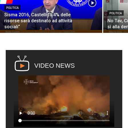
POLITICA
POLITICA
Sisma 2016, Castelli “Il 4% delle
risorse sarà destinato ad attività
No Tav, C
sociali”
sì alla de
VIDEO NEWS