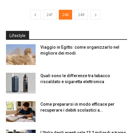
247
248
249
Lifestyle
Viaggio in Egitto: come organizzarlo nel
migliore dei modi
Quali sono le differenze tra tabacco
riscaldato e sigaretta elettronica
Come prepararsi in modo efficace per
recuperare i debiti scolastici a...
L’Italia degli eventi vale 13,2 miliardi e traina