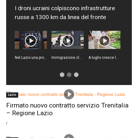
I droni ucraini colpiscono infrastrutture
russe a 1300 km da linea del fronte
Nel Lazio una proposta di legge per rafforzare la sicurezza
Immigrazione clandestina, sgominata rete criminale tra Algeria, Italia e Francia
A luglio cresce la fiducia di consumatori e imprese
Lazio
Firmato nuovo contratto servizio Trenitalia
– Regione Lazio
r