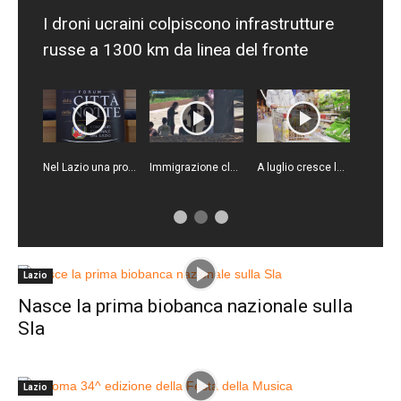
I droni ucraini colpiscono infrastrutture
russe a 1300 km da linea del fronte
Nel Lazio una proposta di legge per rafforzare la sicurezza
Immigrazione clandestina, sgominata rete criminale tra Algeria, Italia e Francia
A luglio cresce la fiducia di consumatori e imprese
Lazio
Nasce la prima biobanca nazionale sulla
Sla
Lazio