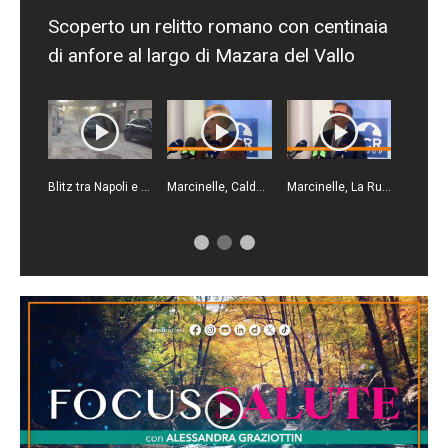
Scoperto un relitto romano con centinaia
di anfore al largo di Mazara del Vallo
Marcinelle, Sberna "Tutela lavoratori è il più grande omaggio alle vittime"
Marcinelle, Fidanza "Istituita giornata europea vittime sul lavoro l'8 agosto”
Caro traghetti in Sicilia, Mazzocchi "Basta, bisogna fermare questo scempio"