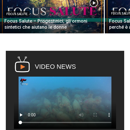
FOCUS SALU
FOCUS SALUTE
Focus Salute – Progestinici, gli ormoni
Focus Sal
sintetici che aiutano le donne
perché è 
VIDEO NEWS