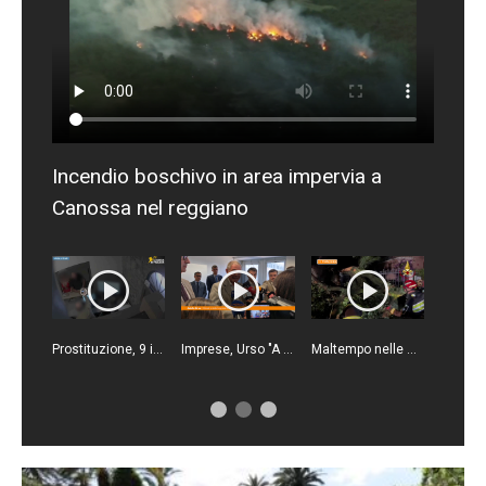
Incendio boschivo in area impervia a
Canossa nel reggiano
Prostituzione, 9 indagati tra Brescia e Verona e un locale sequestrato
Imprese, Urso "A Cagliari la ventisettesima casa del Made in Italy"
Maltempo nelle Marche, oltre duecento interventi dei Vigili del fuoco