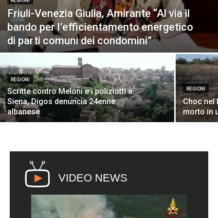
REGIONI
Friuli-Venezia Giulia, Amirante “Al via il
bando per l’efficientamento energetico
di parti comuni dei condomini”
REGIONI
REGIONI
Scritte contro Meloni e i poliziotti a
Siena, Digos denuncia 24enne
Choc nel 
albanese
morto in 
VIDEO NEWS