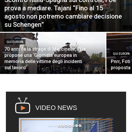
prova a mediare. Tajani “Fino al 15
agosto non potremo cambiare decisione
su Schengen”
QUI EUROPA
70 anni fa la strage di Marcinelle, l’Ue
QUI EUROPA
propone una ‘Giornata europea in
memoria delle vittime degli incidenti
Pnrr, Fot
sul lavoro’
proposta d
VIDEO NEWS