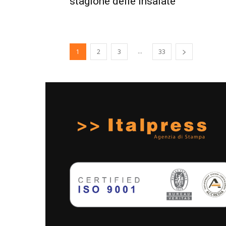
stagione delle insalate
...
1
2
3
33