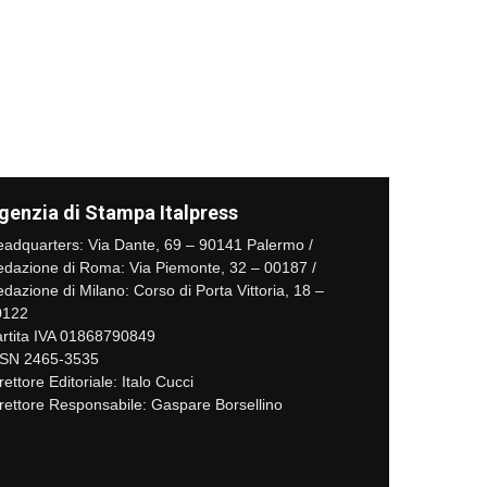
genzia di Stampa Italpress
adquarters: Via Dante, 69 – 90141 Palermo /
dazione di Roma: Via Piemonte, 32 – 00187 /
dazione di Milano: Corso di Porta Vittoria, 18 –
0122
rtita IVA 01868790849
SSN 2465-3535
rettore Editoriale: Italo Cucci
rettore Responsabile: Gaspare Borsellino