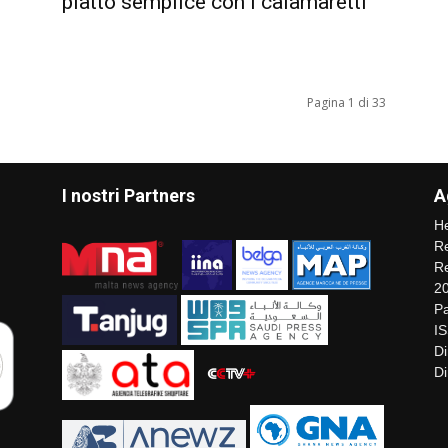
piatto semplice con i calamaretti
Pagina 1 di 33
I nostri Partners
A
He
Re
Re
2
Pa
I
Di
Di