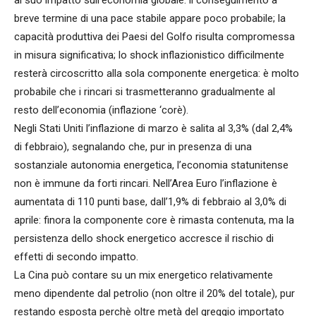
al suo impatto sull’economia globale: il conseguimento a
breve termine di una pace stabile appare poco probabile; la
capacità produttiva dei Paesi del Golfo risulta compromessa
in misura significativa; lo shock inflazionistico difficilmente
resterà circoscritto alla sola componente energetica: è molto
probabile che i rincari si trasmetteranno gradualmente al
resto dell’economia (inflazione ‘corè).
Negli Stati Uniti l’inflazione di marzo è salita al 3,3% (dal 2,4%
di febbraio), segnalando che, pur in presenza di una
sostanziale autonomia energetica, l’economia statunitense
non è immune da forti rincari. Nell’Area Euro l’inflazione è
aumentata di 110 punti base, dall’1,9% di febbraio al 3,0% di
aprile: finora la componente core è rimasta contenuta, ma la
persistenza dello shock energetico accresce il rischio di
effetti di secondo impatto.
La Cina può contare su un mix energetico relativamente
meno dipendente dal petrolio (non oltre il 20% del totale), pur
restando esposta perchè oltre metà del greggio importato