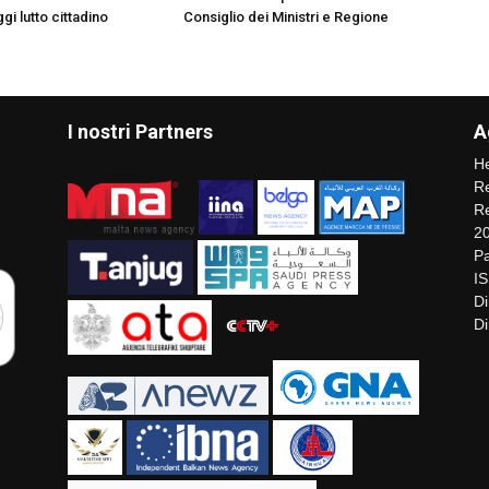
gi lutto cittadino
Consiglio dei Ministri e Regione
I nostri Partners
A
He
Re
Re
2
Pa
I
Di
Di