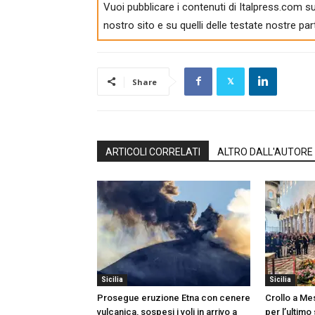
Vuoi pubblicare i contenuti di Italpress.com su
nostro sito e su quelli delle testate nostre par
Share
ARTICOLI CORRELATI
ALTRO DALL'AUTORE
Sicilia
Sicilia
Prosegue eruzione Etna con cenere
Crollo a Me
vulcanica, sospesi i voli in arrivo a
per l’ultimo