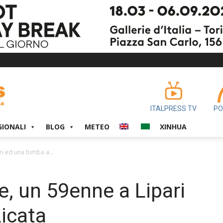
ITALPRESS TV
PO
GIONALI
BLOG
METEO
XINHUA
i ed una bimba a...
e, un 59enne a Lipari
icata