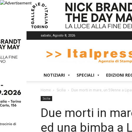
sabato, Agosto 8, 2026
Italpress
NOTIZIARI
SPECIALI
EDIZIONI RE
Home
Sicilia
Due morti in mare, un 59enne a Lipar
Sicilia
Due morti in mar
ed una bimba a L