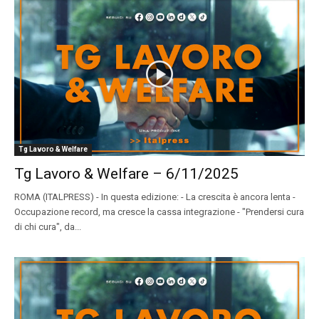
Tg Lavoro & Welfare
Tg Lavoro & Welfare – 6/11/2025
ROMA (ITALPRESS) - In questa edizione: - La crescita è ancora lenta -
Occupazione record, ma cresce la cassa integrazione - "Prendersi cura
di chi cura", da...