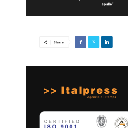
spalle”
Share