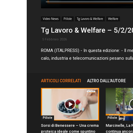
Video News
Pillole
Tg Lavoro & Welfare
Welfare
Tg Lavoro & Welfare – 5/2/
5 Febbraio 2026
ROMA (ITALPRESS) - In questa edizione: - Il merca
calo, industria e telecomunicazioni pesano sull
ARTICOLI CORRELATI
ALTRO DALL'AUTORE
Pillole
Pillole
Sorsi di Benessere – Una crema
Marcinelle, La
proteica ideale come spuntino
continua ancora