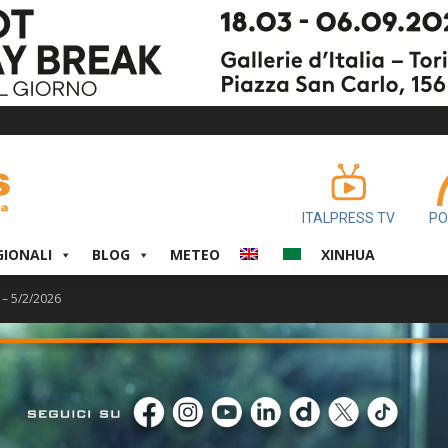
ITALPRESS TV
PO
GIONALI
BLOG
METEO
XINHUA
 – 5/2/2026