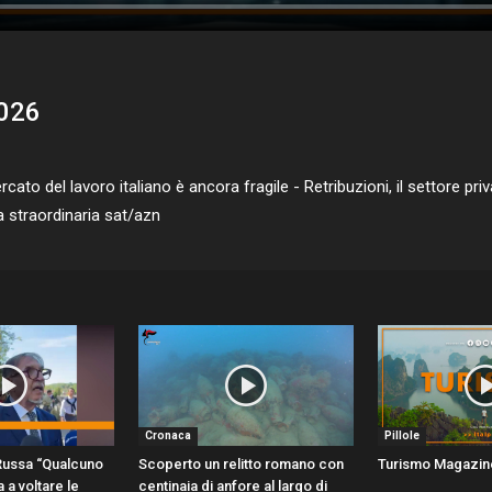
2026
to del lavoro italiano è ancora fragile - Retribuzioni, il settore pri
a straordinaria sat/azn
Cronaca
Pillole
 Russa “Qualcuno
Scoperto un relitto romano con
Turismo Magazin
 a voltare le
centinaia di anfore al largo di