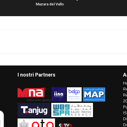
Mazara del Vallo
I nostri Partners
A
He
Re
Re
2
Pa
I
Di
Di