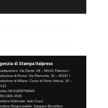
genzia di Stampa Italpress
adquarters: Via Dante, 69 – 90141 Palermo /
dazione di Roma: Via Piemonte, 32 – 00187 /
dazione di Milano: Corso di Porta Vittoria, 18 –
0122
rtita IVA 01868790849
SSN 2465-3535
rettore Editoriale: Italo Cucci
rettore Responsabile: Gaspare Borsellino