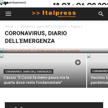
Home
Coronavirus, diario dell'emergenza
Pagina 3
CORONAVIRUS, DIARIO
CORONAVIRUS, DIARIO DELL'EMERGENZA
Vaccino antiCovid, in Sicilia quarte dosi
DELL'EMERGENZA
in crescita
CORONAVIRUS
CORONAVIRUS, DIARIO DELL'EMERGENZA
Cascio “Il Covid fa meno paura ma la
Vaccino b
quarta dose resta fondamentale”
pandemi