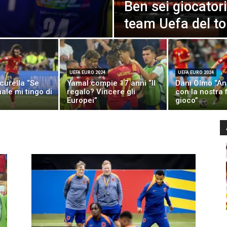
Ben sei giocator
team Uefa del t
UEFA EURO 2024
UEFA EURO 2024
curella “Se
Yamal compie 17 anni “Il
Dani Olmo “Anc
nale mi tingo di
regalo? Vincere gli
con la nostra f
Europei”
gioco”