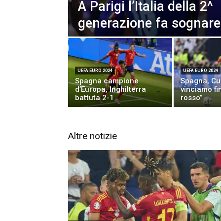
A Parigi l’Italia della 2^
generazione fa sognare
UEFA EURO 2024
UEFA EURO 2024
Spagna campione
Spagna, Cu
d’Europa, Inghilterra
vinciamo fi
battuta 2-1
rosso”
Altre notizie