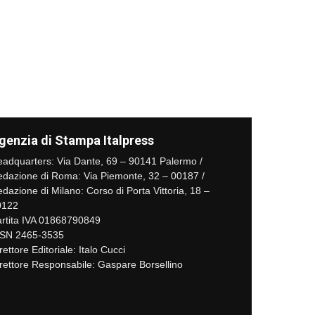
genzia di Stampa Italpress
adquarters: Via Dante, 69 – 90141 Palermo /
dazione di Roma: Via Piemonte, 32 – 00187 /
dazione di Milano: Corso di Porta Vittoria, 18 –
0122
rtita IVA 01868790849
SSN 2465-3535
rettore Editoriale: Italo Cucci
rettore Responsabile: Gaspare Borsellino