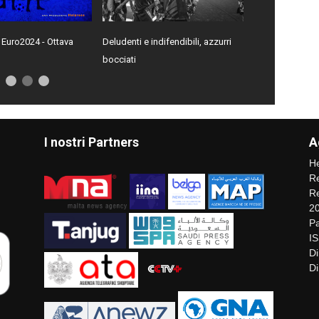
 Euro2024 - Ottava
Deludenti e indifendibili, azzurri
bocciati
I nostri Partners
A
He
Re
Re
2
Pa
I
Di
Di