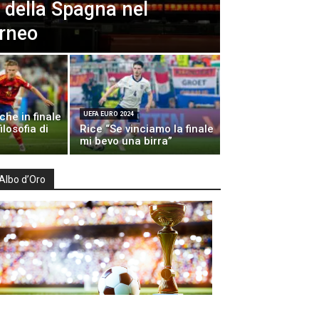
i della Spagna nel
orneo
he in finale
UEFA EURO 2024
ilosofia di
Rice “Se vinciamo la finale
mi bevo una birra”
Albo d’Oro