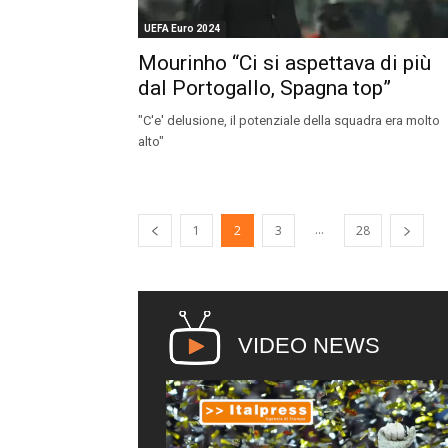
UEFA Euro 2024
Mourinho “Ci si aspettava di più
dal Portogallo, Spagna top”
"C'e' delusione, il potenziale della squadra era molto
alto"
...
1
2
3
28
VIDEO NEWS