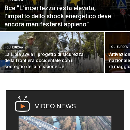
QUI EUROPA
Bce “L’incertezza resta elevata,
l’impatto dello shock energetico deve
ancora manifestarsi appieno”
QUI EUROPA
QUI EUROPA
La Libia avvia il progetto di sicurezza
Attivazio
della frontiera occidentale con il
nazionale
sostegno della missione Ue
di maggi
VIDEO NEWS