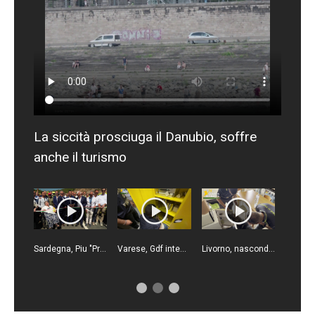
La siccità prosciuga il Danubio, soffre
anche il turismo
Sardegna, Piu "Provinciale Monte Pino riapre dopo 13 anni, opera fondamentale"
Varese, Gdf intensifica i controlli ai distributori di carburante, 6 multati
Livorno, nascondevano la droga in un frigorifero. Due arresti