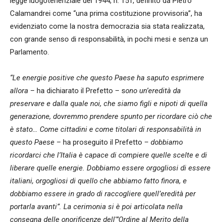
legge luogotenenziale del 1944, n. 151, definito da Pietro
Calamandrei come “una prima costituzione provvisoria”, ha
evidenziato come la nostra democrazia sia stata realizzata,
con grande senso di responsabilità, in pochi mesi e senza un
Parlamento.
“Le energie positive che questo Paese ha saputo esprimere
allora
– ha dichiarato il Prefetto – s
ono un’eredità da
preservare e dalla quale noi, che siamo figli e nipoti di quella
generazione, dovremmo prendere spunto per ricordare ciò che
è stato… Come cittadini e come titolari di responsabilità in
questo Paese
– ha proseguito il Prefetto –
dobbiamo
ricordarci che l’Italia è capace di compiere quelle scelte e di
liberare quelle energie. Dobbiamo essere orgogliosi di essere
italiani, orgogliosi di quello che abbiamo fatto finora, e
dobbiamo essere in grado di raccogliere quell’eredità per
portarla avanti”. La cerimonia si è poi articolata nella
consegna delle onorificenze dell'”Ordine al Merito della