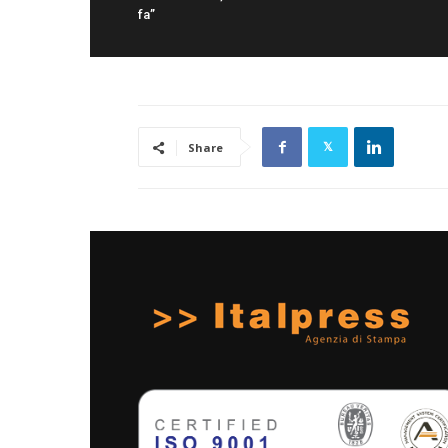
fa”
Share