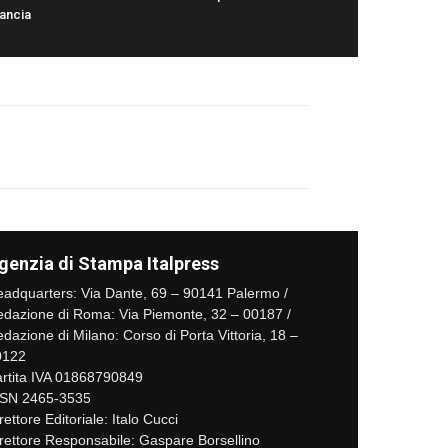
rancia
genzia di Stampa Italpress
adquarters: Via Dante, 69 – 90141 Palermo /
dazione di Roma: Via Piemonte, 32 – 00187 /
dazione di Milano: Corso di Porta Vittoria, 18 –
0122
rtita IVA 01868790849
SSN 2465-3535
rettore Editoriale: Italo Cucci
rettore Responsabile: Gaspare Borsellino