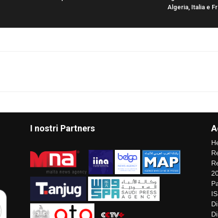
Algeria, Italia e F
I nostri Partners
A
He
Re
Re
2
Pa
I
Di
Di