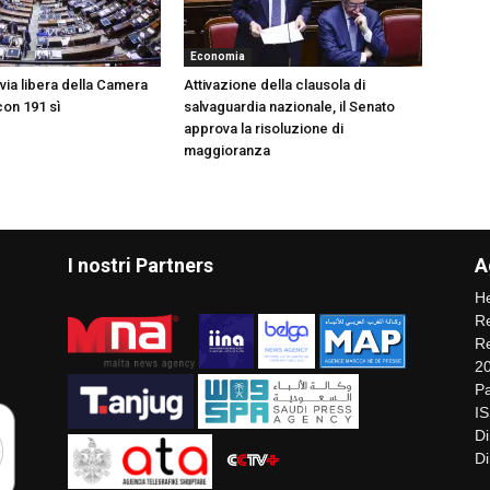
Economia
, via libera della Camera
Attivazione della clausola di
 con 191 sì
salvaguardia nazionale, il Senato
approva la risoluzione di
maggioranza
I nostri Partners
A
He
Re
Re
2
Pa
I
Di
Di