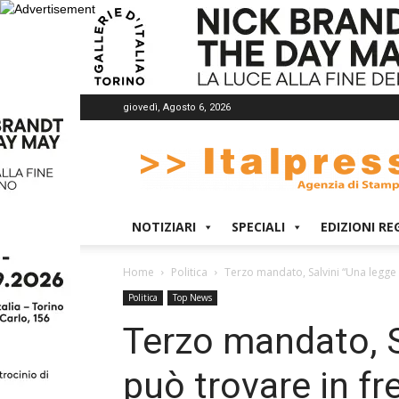
giovedì, Agosto 6, 2026
Italpress
NOTIZIARI
SPECIALI
EDIZIONI RE
Home
Politica
Terzo mandato, Salvini “Una legge s
Politica
Top News
Terzo mandato, S
può trovare in fr