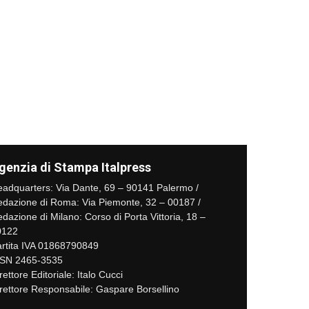
genzia di Stampa Italpress
adquarters: Via Dante, 69 – 90141 Palermo /
dazione di Roma: Via Piemonte, 32 – 00187 /
dazione di Milano: Corso di Porta Vittoria, 18 –
0122
rtita IVA 01868790849
SSN 2465-3535
rettore Editoriale: Italo Cucci
rettore Responsabile: Gaspare Borsellino