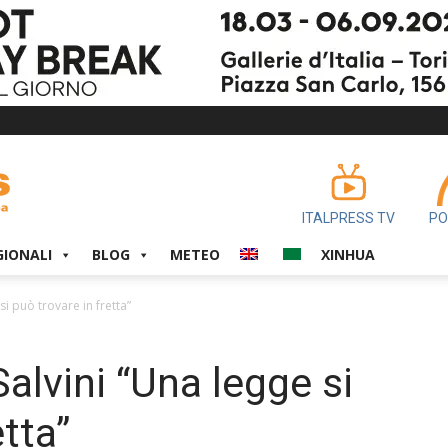
ITALPRESS TV
PO
GIONALI
BLOG
METEO
XINHUA
i può trovare in fretta”
alvini “Una legge si
etta”