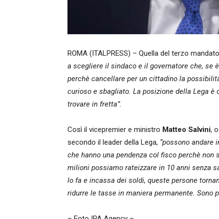
ROMA (ITALPRESS) – Quella del terzo mandat
a scegliere il sindaco e il governatore che, se
perchè cancellare per un cittadino la possibilit
curioso e sbagliato. La posizione della Lega è c
trovare in fretta”.
Così il vicepremier e ministro
Matteo
Salvini
, 
secondo il leader della Lega,
“possono andare ins
che hanno una pendenza col fisco perchè non son
milioni possiamo rateizzare in 10 anni senza sa
lo fa e incassa dei soldi, queste persone tornan
ridurre le tasse in maniera permanente. Sono 
– Foto IPA Agency –