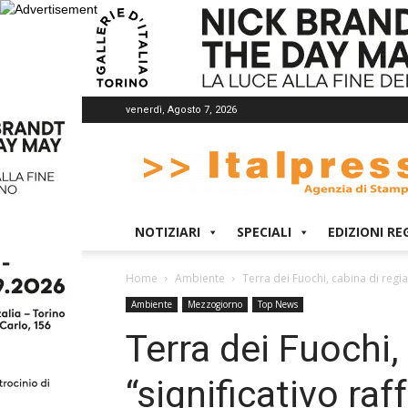
venerdì, Agosto 7, 2026
Italpress
NOTIZIARI
SPECIALI
EDIZIONI RE
Home
Ambiente
Terra dei Fuochi, cabina di regia
Ambiente
Mezzogiorno
Top News
Terra dei Fuochi,
“significativo r