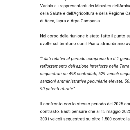
Vadalà e i rappresentanti dei Ministeri dell’Ambi
della Salute e dell’Agricoltura e della Regione C
di Agea, Ispra e Arpa Campania.
Nel corso della riunione è stato fatto il punto sul
svolte sul territorio con il Piano straordinario 
“I dati relativi al periodo compreso tra il 1 ge
rafforzamento dell’azione interforze nella Terr
sequestrati su 498 controllati; 529 veicoli seque
sanzioni amministrative pecuniarie elevate; 563
90 patenti ritirate”.
Il confronto con lo stesso periodo del 2025 confe
contrasto. Basti pensare che al 15 maggio 2025 f
300 i veicoli sequestrati su oltre 1.500 controlla