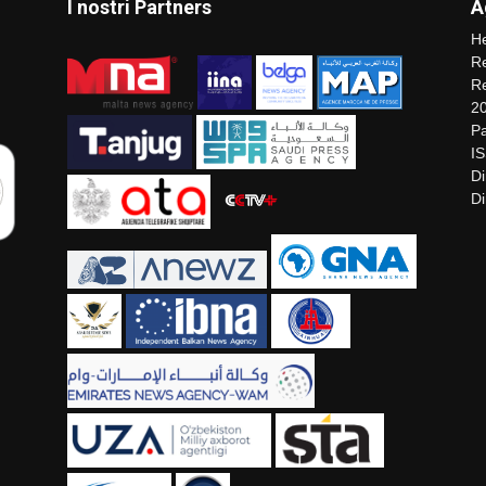
I nostri Partners
A
He
Re
Re
2
Pa
I
Di
Di