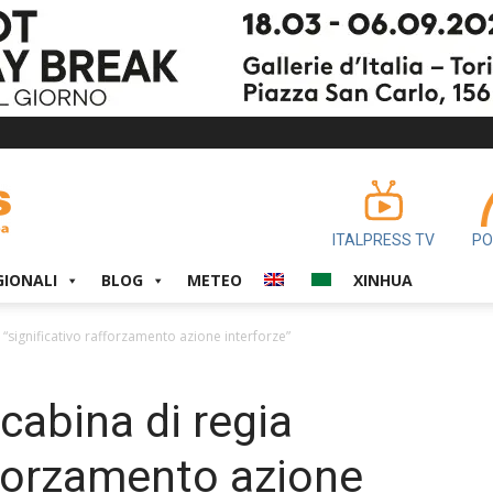
ITALPRESS TV
PO
GIONALI
BLOG
METEO
XINHUA
 “significativo rafforzamento azione interforze”
 cabina di regia
afforzamento azione