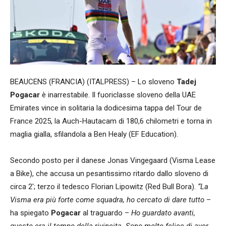
BEAUCENS (FRANCIA) (ITALPRESS) – Lo sloveno
Tadej
Pogacar
è inarrestabile. Il fuoriclasse sloveno della UAE
Emirates vince in solitaria la dodicesima tappa del Tour de
France 2025, la Auch-Hautacam di 180,6 chilometri e torna in
maglia gialla, sfilandola a Ben Healy (EF Education).
Secondo posto per il danese Jonas Vingegaard (Visma Lease
a Bike), che accusa un pesantissimo ritardo dallo sloveno di
circa 2′; terzo il tedesco Florian Lipowitz (Red Bull Bora).
“La
Visma era più forte come squadra, ho cercato di dare tutto
–
ha spiegato
Pogacar
al traguardo –
Ho guardato avanti,
questo era il tempo della rivincita. Sono molto felice di aver