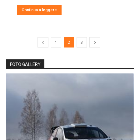
Continua a leggere
1
2
3
FOTO GALLERY