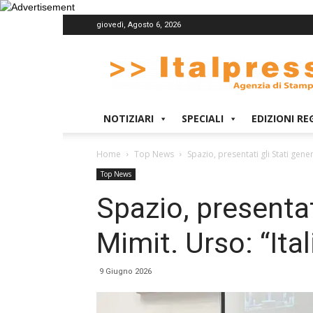
giovedì, Agosto 6, 2026
Italpress
NOTIZIARI
SPECIALI
EDIZIONI RE
Home
Top News
Spazio, presentati gli Stati gener
Top News
Spazio, presentati
Mimit. Urso: “Ita
9 Giugno 2026