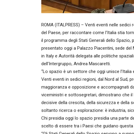
ROMA (ITALPRESS) – Venti eventi nelle sedici regi
del Paese, per raccontare come l’Italia stia tor
il programma degli Stati Generali dello Spazio,
presentato oggi a Palazzo Piacentini, sede del 
in Italy e Autorità delegata alle politiche spazia
dell’Intergruppo, Andrea Mascaretti.
“Lo spazio è un settore che oggi unisce l’Italia 
Venti eventi in sedici regioni, dal Nord al Sud,
maggioranza e opposizione e accompagnati dal G
viceministri e sottosegretari, dimostrano che il
decisive della crescita, della sicurezza e della
soltanto ricerca o esplorazione: è industria, sic
Chi presidia oggi lo spazio presidia una parte de
scelto di essere tra i Paesi che guidano questa 
“Gli Stati Generali dello Spazio servono a suppo