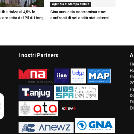
Agenzia di Stampa Xinhua
Ubs rialza al 4,5% le
Cina annuncia contromisure nei
u crescita del Pil di Hong
confronti di sei entità statunitensi
I nostri Partners
A
He
Re
Re
2
Pa
I
Di
Di