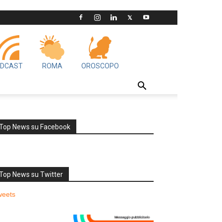
DCAST
ROMA
OROSCOPO
Top News su Facebook
Top News su Twitter
weets