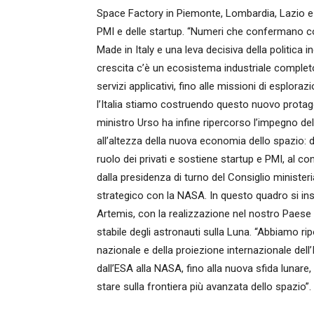
Space Factory in Piemonte, Lombardia, Lazio e Pug
PMI e delle startup. “Numeri che confermano c
Made in Italy e una leva decisiva della politica 
crescita c’è un ecosistema industriale completo, d
servizi applicativi, fino alle missioni di esploraz
l’Italia stiamo costruendo questo nuovo protago
ministro Urso ha infine ripercorso l’impegno d
all’altezza della nuova economia dello spazio: da
ruolo dei privati e sostiene startup e PMI, al con
dalla presidenza di turno del Consiglio minister
strategico con la NASA. In questo quadro si in
Artemis, con la realizzazione nel nostro Paese
stabile degli astronauti sulla Luna. “Abbiamo ripo
nazionale e della proiezione internazionale dell’I
dall’ESA alla NASA, fino alla nuova sfida lunare,
stare sulla frontiera più avanzata dello spazio”.