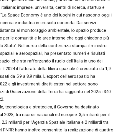
italiana: imprese, universita, centri di ricerca, startup e
 “La Space Economy è uno dei luoghi in cui nascono oggi i
 ricerca e industria in crescita concreta. Dai servizi
a distanza al monitoraggio ambientale, lo spazio produce
 per le comunità e le aree interne che oggi chiedono più
lo Stato”. Nel corso della conferenza stampa il ministro
 spaziali e aerospaziali, ha presentato numeri e risultati
azio, che sta rafforzando il ruolo dell’Italia in uno dei
il 2024 il fatturato della filiera spaziale è cresciuto da 1,9
assati da 5,9 a 8,9 mila. L’export dell’aerospazio ha
22 e gli investimenti diretti esteri nel settore sono
vizi di Osservazione della Terra ha raggiunto nel 2025 i 340
22.
le, tecnologica e strategica, il Governo ha destinato
l 2028, tra risorse nazionali ed europee: 3,5 miliardi per il
2,3 miliardi per l’Agenzia Spaziale Italiana e 2 miliardi tra
l PNRR hanno inoltre consentito la realizzazione di quattro