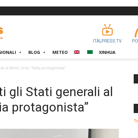
ITALPRESS TV
PO
GIONALI
BLOG
METEO
XINHUA
ali al Mimit. Urso: “Italia protagonista”
 gli Stati generali al
lia protagonista”
T