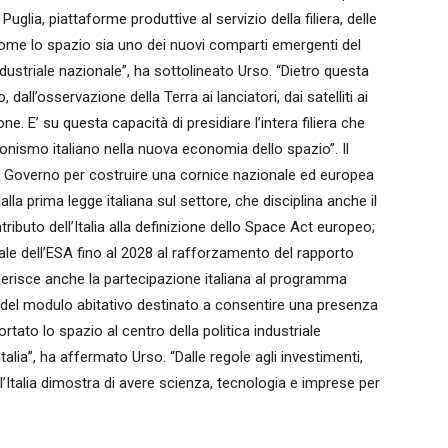
lia, piattaforme produttive al servizio della filiera, delle
ome lo spazio sia uno dei nuovi comparti emergenti del
industriale nazionale”, ha sottolineato Urso. “Dietro questa
all’osservazione della Terra ai lanciatori, dai satelliti ai
ione. E’ su questa capacità di presidiare l’intera filiera che
nismo italiano nella nuova economia dello spazio”. Il
el Governo per costruire una cornice nazionale ed europea
lla prima legge italiana sul settore, che disciplina anche il
tributo dell’Italia alla definizione dello Space Act europeo;
iale dell’ESA fino al 2028 al rafforzamento del rapporto
serisce anche la partecipazione italiana al programma
 del modulo abitativo destinato a consentire una presenza
rtato lo spazio al centro della politica industriale
talia”, ha affermato Urso. “Dalle regole agli investimenti,
 l’Italia dimostra di avere scienza, tecnologia e imprese per