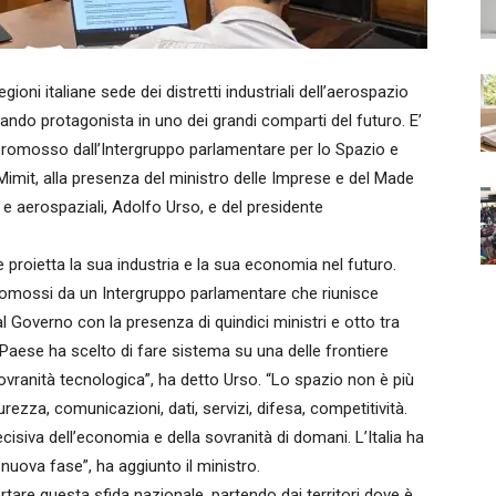
oni italiane sede dei distretti industriali dell’aerospazio
nando protagonista in uno dei grandi comparti del futuro. E’
 promosso dall’Intergruppo parlamentare per lo Spazio e
Mimit, alla presenza del ministro delle Imprese e del Made
li e aerospaziali, Adolfo Urso, e del presidente
e proietta la sua industria e la sua economia nel futuro.
 promossi da un Intergruppo parlamentare che riunisce
overno con la presenza di quindici ministri e otto tra
 Paese ha scelto di fare sistema su una delle frontiere
 sovranità tecnologica”, ha detto Urso. “Lo spazio non è più
urezza, comunicazioni, dati, servizi, difesa, competitività.
cisiva dell’economia e della sovranità di domani. L’Italia ha
nuova fase”, ha aggiunto il ministro.
rtare questa sfida nazionale, partendo dai territori dove è