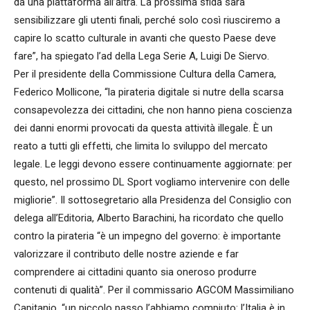
da una piattaforma all’altra. La prossima sfida sarà
sensibilizzare gli utenti finali, perché solo così riusciremo a
capire lo scatto culturale in avanti che questo Paese deve
fare”, ha spiegato l’ad della Lega Serie A, Luigi De Siervo.
Per il presidente della Commissione Cultura della Camera,
Federico Mollicone, “la pirateria digitale si nutre della scarsa
consapevolezza dei cittadini, che non hanno piena coscienza
dei danni enormi provocati da questa attività illegale. È un
reato a tutti gli effetti, che limita lo sviluppo del mercato
legale. Le leggi devono essere continuamente aggiornate: per
questo, nel prossimo DL Sport vogliamo intervenire con delle
migliorie”. Il sottosegretario alla Presidenza del Consiglio con
delega all’Editoria, Alberto Barachini, ha ricordato che quello
contro la pirateria “è un impegno del governo: è importante
valorizzare il contributo delle nostre aziende e far
comprendere ai cittadini quanto sia oneroso produrre
contenuti di qualità”. Per il commissario AGCOM Massimiliano
Capitanio, “un piccolo passo l’abbiamo compiuto: l’Italia è in