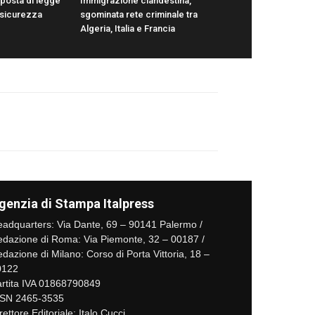
oposta di legge
Immigrazione clandestina,
 sicurezza
sgominata rete criminale tra
Algeria, Italia e Francia
genzia di Stampa Italpress
adquarters: Via Dante, 69 – 90141 Palermo /
dazione di Roma: Via Piemonte, 32 – 00187 /
dazione di Milano: Corso di Porta Vittoria, 18 –
0122
rtita IVA 01868790849
SSN 2465-3535
rettore Editoriale: Italo Cucci