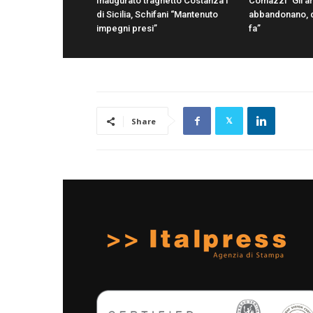
Inaugurato traghetto Costanza I
Comazzi “Gli an
di Sicilia, Schifani “Mantenuto
abbandonano, d
impegni presi”
fa”
Share