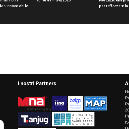
imali non si
Tg News – 6/8/2026
Nel Lazio una pr
enunciate chi lo
per rafforzare la
I nostri Partners
A
He
Re
Re
2
Pa
I
Di