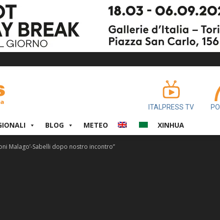
ITALPRESS TV
PO
GIONALI
BLOG
METEO
XINHUA
oni Malago’-Sabelli dopo nostro incontro”