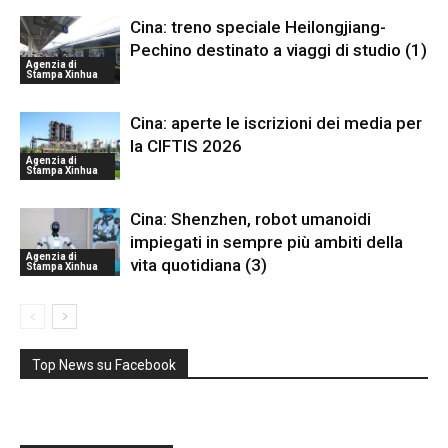
Cina: treno speciale Heilongjiang-
Pechino destinato a viaggi di studio (1)
Agenzia di
Stampa Xinhua
Cina: aperte le iscrizioni dei media per
la CIFTIS 2026
Agenzia di
Stampa Xinhua
Cina: Shenzhen, robot umanoidi
impiegati in sempre più ambiti della
Agenzia di
vita quotidiana (3)
Stampa Xinhua
Top News su Facebook