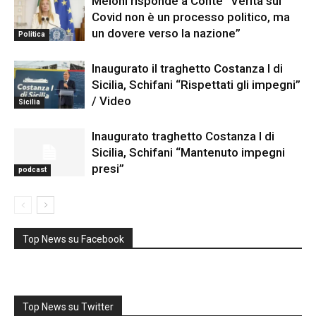
Meloni risponde a Conte “Verità sul
Covid non è un processo politico, ma
un dovere verso la nazione”
Politica
Inaugurato il traghetto Costanza I di
Sicilia, Schifani “Rispettati gli impegni”
/ Video
Sicilia
Inaugurato traghetto Costanza I di
Sicilia, Schifani “Mantenuto impegni
presi”
podcast
Top News su Facebook
Top News su Twitter