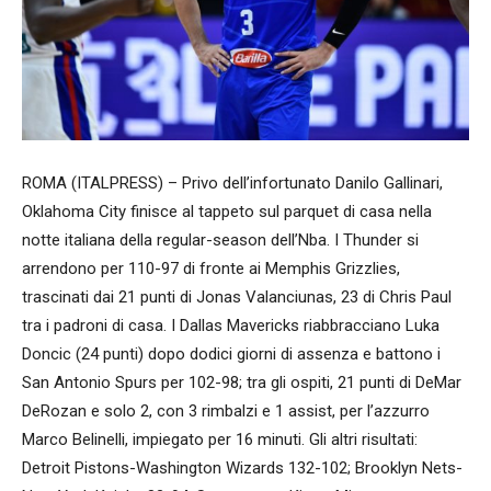
ROMA (ITALPRESS) – Privo dell’infortunato Danilo Gallinari,
Oklahoma City finisce al tappeto sul parquet di casa nella
notte italiana della regular-season dell’Nba. I Thunder si
arrendono per 110-97 di fronte ai Memphis Grizzlies,
trascinati dai 21 punti di Jonas Valanciunas, 23 di Chris Paul
tra i padroni di casa. I Dallas Mavericks riabbracciano Luka
Doncic (24 punti) dopo dodici giorni di assenza e battono i
San Antonio Spurs per 102-98; tra gli ospiti, 21 punti di DeMar
DeRozan e solo 2, con 3 rimbalzi e 1 assist, per l’azzurro
Marco Belinelli, impiegato per 16 minuti. Gli altri risultati:
Detroit Pistons-Washington Wizards 132-102; Brooklyn Nets-