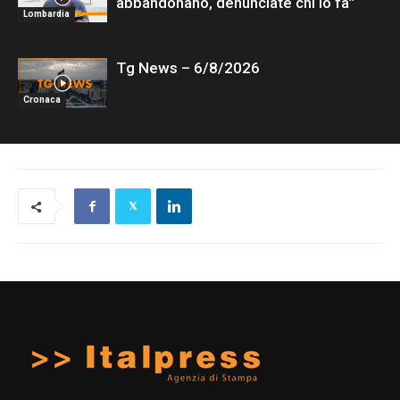
abbandonano, denunciate chi lo fa”
Lombardia
Tg News – 6/8/2026
Cronaca