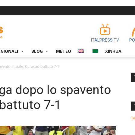
ITALPRESS TV
PO
EGIONALI
BLOG
METEO
XINHUA
ento iniziale, Curacao battuto 7-1
aga dopo lo spavento
 battuto 7-1
T