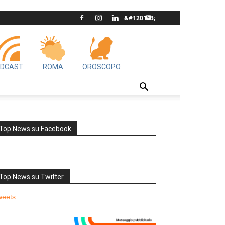
DCAST
ROMA
OROSCOPO
Top News su Facebook
Top News su Twitter
weets