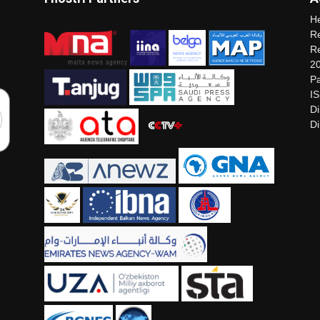
He
Re
Re
2
Pa
I
Di
Di