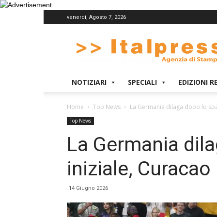
venerdì, Agosto 7, 2026
Italpress
NOTIZIARI
SPECIALI
EDIZIONI R
Home
Top News
La Germania dilaga dopo lo spav
Top News
La Germania dil
iniziale, Curacao
14 Giugno 2026