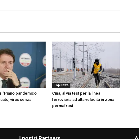
Top News
te “Piano pandemico
Cina, al via test per la linea
uato, virus senza
ferroviaria ad alta velocità in zona
”
permafrost
I nostri Partners
A