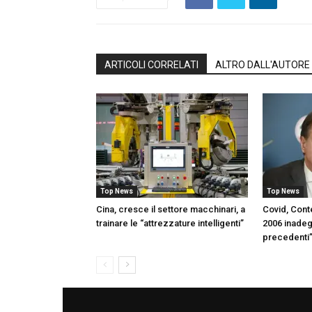
ARTICOLI CORRELATI
ALTRO DALL'AUTORE
Top News
Top News
Cina, cresce il settore macchinari, a
Covid, Con
trainare le “attrezzature intelligenti”
2006 inadeg
precedenti