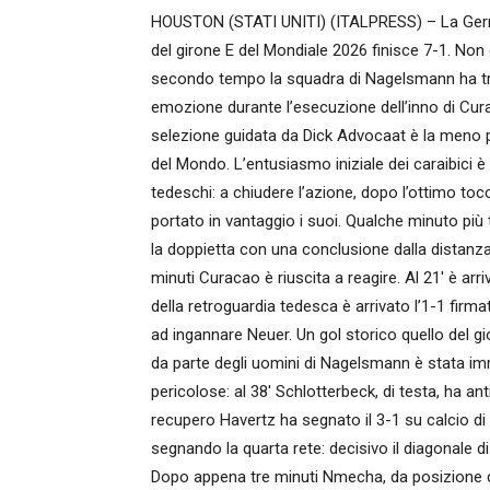
HOUSTON (STATI UNITI) (ITALPRESS) – La German
del girone E del Mondiale 2026 finisce 7-1. N
secondo tempo la squadra di Nagelsmann ha trav
emozione durante l’esecuzione dell’inno di Cura
selezione guidata da Dick Advocaat è la meno p
del Mondo. L’entusiasmo iniziale dei caraibici è
tedeschi: a chiudere l’azione, dopo l’ottimo to
portato in vantaggio i suoi. Qualche minuto più
la doppietta con una conclusione dalla distanza
minuti Curacao è riuscita a reagire. Al 21′ è arr
della retroguardia tedesca è arrivato l’1-1 fir
ad ingannare Neuer. Un gol storico quello del gi
da parte degli uomini di Nagelsmann è stata imme
pericolose: al 38′ Schlotterbeck, di testa, ha an
recupero Havertz ha segnato il 3-1 su calcio di
segnando la quarta rete: decisivo il diagonale di
Dopo appena tre minuti Nmecha, da posizione de