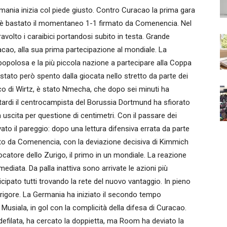
ia inizia col piede giusto. Contro Curacao la prima gara
on è bastato il momentaneo 1-1 firmato da Comenencia. Nel
olto i caraibici portandosi subito in testa. Grande
cao, alla sua prima partecipazione al mondiale. La
opolosa e la più piccola nazione a partecipare alla Coppa
 stato però spento dalla giocata nello stretto da parte dei
cco di Wirtz, è stato Nmecha, che dopo sei minuti ha
 tardi il centrocampista del Borussia Dortmund ha sfiorato
 uscita per questione di centimetri. Con il passare dei
ivato il pareggio: dopo una lettura difensiva errata da parte
mato da Comenencia, con la deviazione decisiva di Kimmich
ocatore dello Zurigo, il primo in un mondiale. La reazione
diata. Da palla inattiva sono arrivate le azioni più
ticipato tutti trovando la rete del nuovo vantaggio. In pieno
 rigore. La Germania ha iniziato il secondo tempo
 Musiala, in gol con la complicità della difesa di Curacao.
filata, ha cercato la doppietta, ma Room ha deviato la