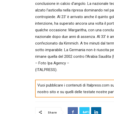
conclusione in calcio d’angolo. La nazionale t
alzato l’asticella nella ripresa dominando nel pal
contropiede. Al 23′ è arrivato anche il quinto go
intenzione, ha superato ancora una volta il po
qualche occasione: Margaritha, con una conclusi
nazionale dopo due anni di assenza. Al 33′ è arr
confezionato da Kimmich. A tre minuti dal term
sotto imparabile. La Germania non è riuscita però
rimane quella del 2002 contro l’Arabia Saudita (8-
– Foto Ipa Agency –
(ITALPRESS).
Vuoi pubblicare i contenuti di Italpress.com su
nostro sito e su quelli delle testate nostre par
Share