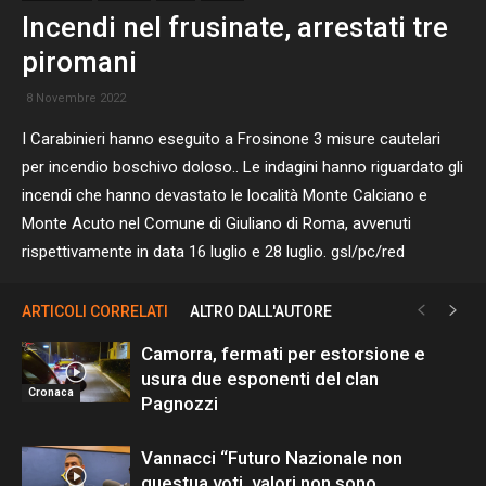
Incendi nel frusinate, arrestati tre
piromani
8 Novembre 2022
I Carabinieri hanno eseguito a Frosinone 3 misure cautelari
per incendio boschivo doloso.. Le indagini hanno riguardato gli
incendi che hanno devastato le località Monte Calciano e
Monte Acuto nel Comune di Giuliano di Roma, avvenuti
rispettivamente in data 16 luglio e 28 luglio. gsl/pc/red
ARTICOLI CORRELATI
ALTRO DALL'AUTORE
Camorra, fermati per estorsione e
usura due esponenti del clan
Cronaca
Pagnozzi
Vannacci “Futuro Nazionale non
questua voti, valori non sono