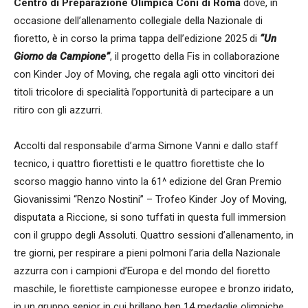
Centro di Preparazione Olimpica Coni di Roma
dove, in
occasione dell’allenamento collegiale della Nazionale di
fioretto, è in corso la prima tappa dell’edizione 2025 di
“Un
Giorno da Campione”
, il progetto della Fis in collaborazione
con Kinder Joy of Moving, che regala agli otto vincitori dei
titoli tricolore di specialità l’opportunità di partecipare a un
ritiro con gli azzurri.
Accolti dal responsabile d’arma Simone Vanni e dallo staff
tecnico, i quattro fiorettisti e le quattro fiorettiste che lo
scorso maggio hanno vinto la 61^ edizione del Gran Premio
Giovanissimi “Renzo Nostini” – Trofeo Kinder Joy of Moving,
disputata a Riccione, si sono tuffati in questa full immersion
con il gruppo degli Assoluti. Quattro sessioni d’allenamento, in
tre giorni, per respirare a pieni polmoni l’aria della Nazionale
azzurra con i campioni d’Europa e del mondo del fioretto
maschile, le fiorettiste campionesse europee e bronzo iridato,
in un gruppo senior in cui brillano ben 14 medaglie olimpiche,