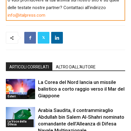
o vuoi promuovere la tua attività sul nostro sito e su quelli
delle testate nostre partner? Contattaci all'indirizzo
info@italpress.com
ARTICOLI CORRELATI
ALTRO DALL'AUTORE
La Corea del Nord lancia un missile
balistico a corto raggio verso il Mar del
Giappone
Esteri
Arabia Saudita, il contrammiraglio
Abdullah bin Salem Al-Shahri nominato
La Voce della
comandante dell’Alleanza di Difesa
Difesa
Navale Multinazionale