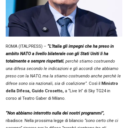
ROMA (ITALPRESS) –
“L’Italia gli impegni che ha preso in
ambito NATO a livello bilaterale con gli Stati Uniti li ha
totalmente e sempre rispettati
, perchè stiamo costruendo
una difesa secondo le indicazioni e gli accordi che abbiamo
preso con la NATO, ma la stiamo costruendo anche perchè le
difese sono sia nazionali, sia di coalizione”.
Così il
Ministro
della Difesa, Guido Crosetto,
a “Live In” di Sky TG24 in
corso al Teatro Gaber di Milano.
“Non abbiamo interrotto nulla dei nostri programmi”,
ribadisce. Nella prossima legge di bilancio
“sono certo che ci
saranno
” risorse per la difesa
“perchè rientrano tra gli