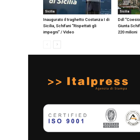
Sicilia
Sicilia
Inaugurato il traghetto Costanza I di
Ddl “Coesion
Sicilia, Schifani “Rispettati gli
Giunta Schif
impegni” / Video
220 milioni