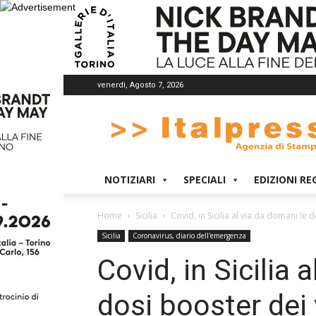
venerdì, Agosto 7, 2026
Italpress
NOTIZIARI
SPECIALI
EDIZIONI RE
Home
Sicilia
Covid, in Sicilia al via da domani le d
Sicilia
Coronavirus, diario dell'emergenza
Covid, in Sicilia 
dosi booster dei 