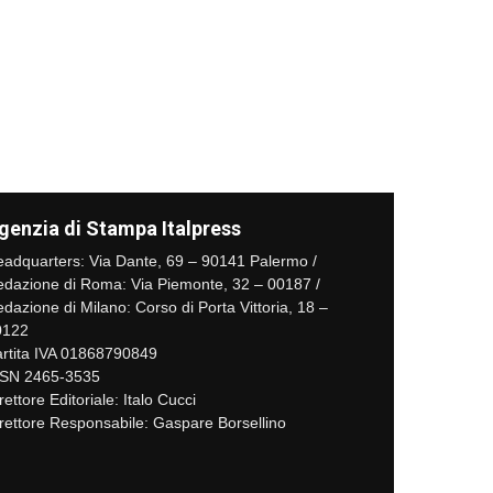
genzia di Stampa Italpress
adquarters: Via Dante, 69 – 90141 Palermo /
dazione di Roma: Via Piemonte, 32 – 00187 /
dazione di Milano: Corso di Porta Vittoria, 18 –
0122
rtita IVA 01868790849
SSN 2465-3535
rettore Editoriale: Italo Cucci
rettore Responsabile: Gaspare Borsellino