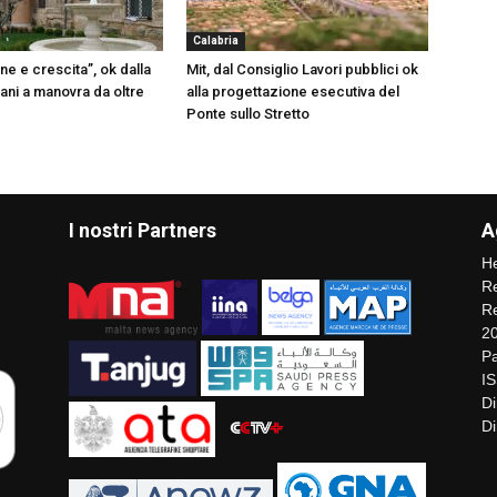
Calabria
e e crescita”, ok dalla
Mit, dal Consiglio Lavori pubblici ok
ani a manovra da oltre
alla progettazione esecutiva del
Ponte sullo Stretto
I nostri Partners
A
He
Re
Re
2
Pa
I
Di
Di