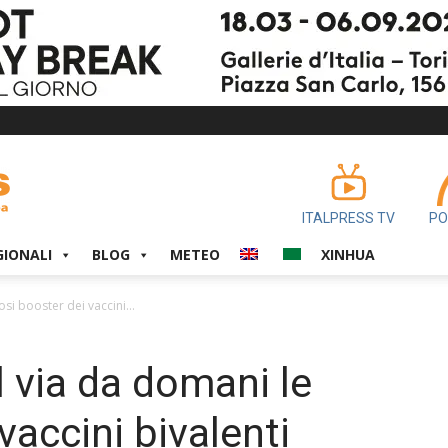
ITALPRESS TV
PO
GIONALI
BLOG
METEO
XINHUA
osi booster dei vaccini...
al via da domani le
vaccini bivalenti