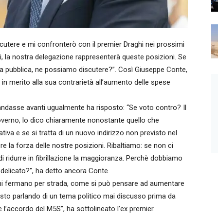
tere e mi confronterò con il premier Draghi nei prossimi
stri, la nostra delegazione rappresenterà queste posizioni. Se
a pubblica, ne possiamo discutere?”. Così Giuseppe Conte,
, in merito alla sua contrarietà all’aumento delle spese
ndasse avanti ugualmente ha risposto: “Se voto contro? Il
verno, lo dico chiaramente nonostante quello che
tiva e se si tratta di un nuovo indirizzo non previsto nel
e la forza delle nostre posizioni. Ribaltiamo: se non ci
di ridurre in fibrillazione la maggioranza. Perchè dobbiamo
 delicato?”, ha detto ancora Conte.
ini mi fermano per strada, come si può pensare ad aumentare
 sto parlando di un tema politico mai discusso prima da
l’accordo del M5S”, ha sottolineato l’ex premier.