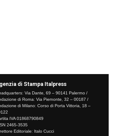
genzia di Stampa Italpress
adquarters: Via Dante, 69 – 90141 Palermo /
dazione di Roma: Via Piemonte, 32 – 00187 /
dazione di Milano: Corso di Porta Vittoria, 18 –
0122
rtita IVA 01868790849
SSN 2465-3535
rettore Editoriale: Italo Cucci