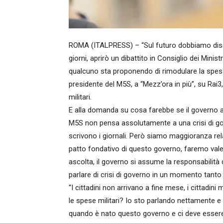
ROMA (ITALPRESS) – “Sul futuro dobbiamo discu
giorni, aprirò un dibattito in Consiglio dei Mini
qualcuno sta proponendo di rimodulare la spes
presidente del M5S, a “Mezz’ora in più”, su Rai3
militari.
E alla domanda su cosa farebbe se il governo a
M5S non pensa assolutamente a una crisi di go
scrivono i giornali. Però siamo maggioranza rela
patto fondativo di questo governo, faremo valer
ascolta, il governo si assume la responsabilità 
parlare di crisi di governo in un momento tanto
“I cittadini non arrivano a fine mese, i cittad
le spese militari? Io sto parlando nettamente e
quando è nato questo governo e ci deve essere 