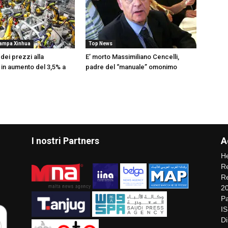
tampa Xinhua
Top News
 dei prezzi alla
E’ morto Massimiliano Cencelli,
in aumento del 3,5% a
padre del “manuale” omonimo
I nostri Partners
A
He
Re
Re
2
Pa
I
Di