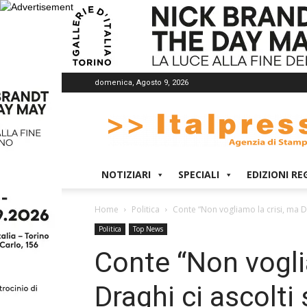
domenica, Agosto 9, 2026
Italpress
NOTIZIARI
SPECIALI
EDIZIONI RE
Home
Politica
Conte “Non vogliamo la crisi, ma Dr
Politica
Top News
Conte “Non vogli
Draghi ci ascolti 