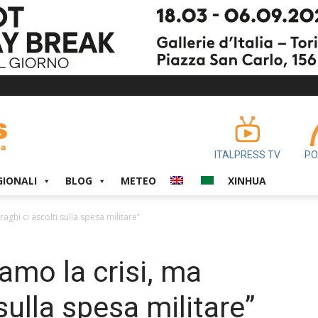
ITALPRESS TV
PO
GIONALI
BLOG
METEO
XINHUA
aghi ci ascolti sulla spesa militare”
amo la crisi, ma
sulla spesa militare”