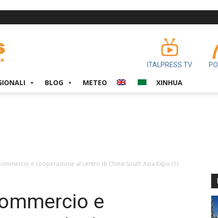
ITALPRESS TV
PO
GIONALI
BLOG
METEO
XINHUA
commercio e cooperazione al centro di China-South Asia Expo (1)
commercio e