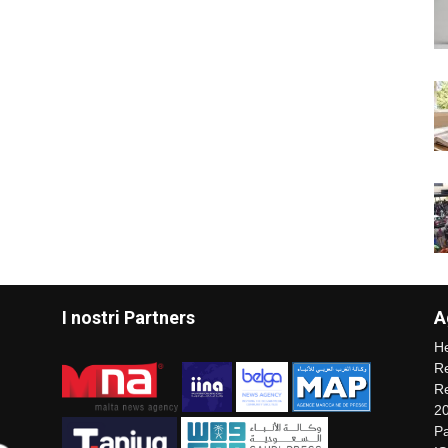
I nostri Partners
A
He
Re
Re
2
Pa