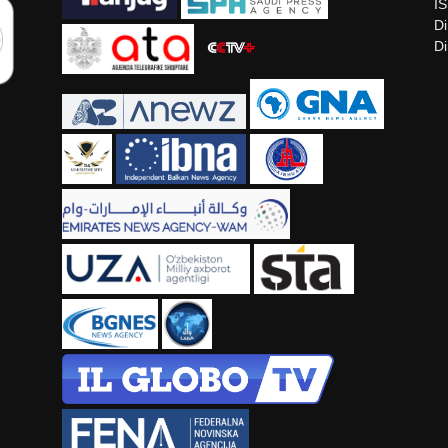
I
Di
Di