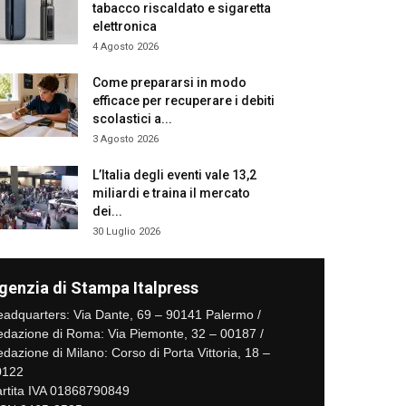
tabacco riscaldato e sigaretta
elettronica
4 Agosto 2026
Come prepararsi in modo
efficace per recuperare i debiti
scolastici a...
3 Agosto 2026
L’Italia degli eventi vale 13,2
miliardi e traina il mercato
dei...
30 Luglio 2026
genzia di Stampa Italpress
adquarters: Via Dante, 69 – 90141 Palermo /
dazione di Roma: Via Piemonte, 32 – 00187 /
dazione di Milano: Corso di Porta Vittoria, 18 –
0122
rtita IVA 01868790849