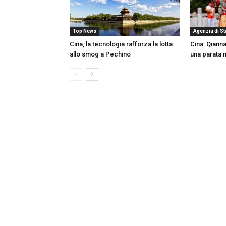
Top News
Agenzia di S
Cina, la tecnologia rafforza la lotta
Cina: Qiann
allo smog a Pechino
una parata 