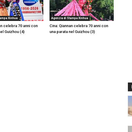
tampa Xinhua
Agenzia di Stampa Xinhua
an celebra 70 anni con
Cina: Qiannan celebra 70 anni con
nel Guizhou (4)
una parata nel Guizhou (3)