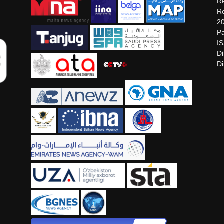
Re
Re
2
Pa
I
Di
Di