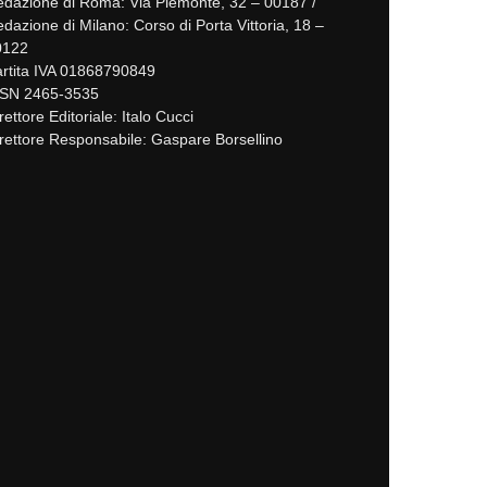
dazione di Roma: Via Piemonte, 32 – 00187 /
dazione di Milano: Corso di Porta Vittoria, 18 –
0122
rtita IVA 01868790849
SSN 2465-3535
rettore Editoriale: Italo Cucci
rettore Responsabile: Gaspare Borsellino