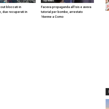
Top News
cout bloccati in
Faceva propaganda all’Isis e aveva
 due recuperati in
tutorial per bombe, arrestato
16enne a Como