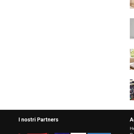
I nostri Partners
A
He