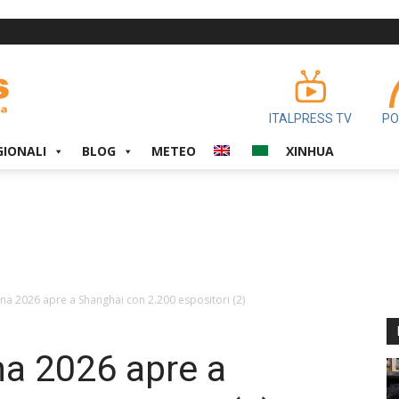
ITALPRESS TV
PO
GIONALI
BLOG
METEO
XINHUA
ina 2026 apre a Shanghai con 2.200 espositori (2)
na 2026 apre a