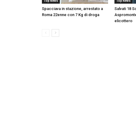
Top News
Top News
Spacciava in stazione, arrestato a
Salvati 18 S
Roma 22enne con 7 Kg di droga
Aspromonte,
elicottero